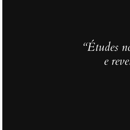
“Études no
e rev