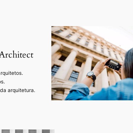
Architect
rquitetos.
os.
a arquitetura.