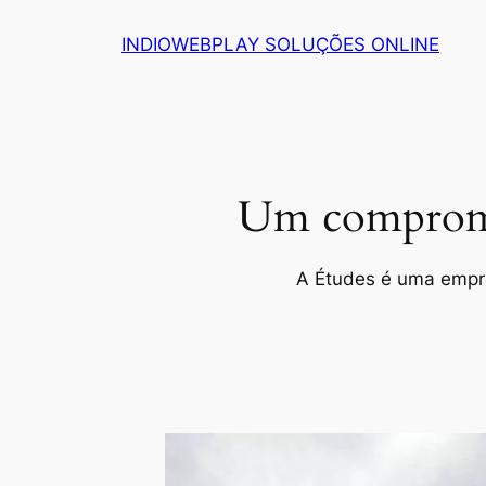
Pular
INDIOWEBPLAY SOLUÇÕES ONLINE
para
o
conteúdo
Um compromis
A Études é uma empres